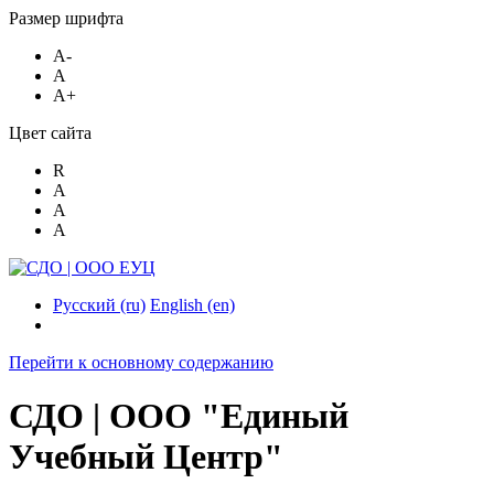
Размер шрифта
A-
A
A+
Цвет сайта
R
A
A
A
Русский ‎(ru)‎
English ‎(en)‎
Перейти к основному содержанию
СДО | ООО "Единый
Учебный Центр"